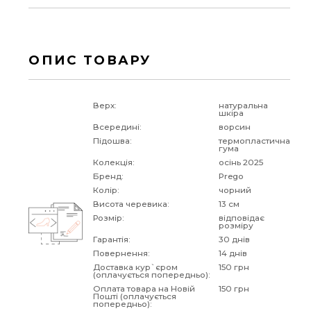
ОПИС ТОВАРУ
Верх:
натуральна
шкіра
Всередині:
ворсин
Підошва:
термопластична
гума
Колекція:
осінь 2025
Бренд:
Prego
Колір:
чорний
Висота черевика:
13 см
Розмір:
відповідає
розміру
Гарантія:
30 днів
Повернення:
14 днів
Доставка кур`єром
150 грн
(оплачується попередньо):
Оплата товара на Новій
150 грн
Пошті (оплачується
попередньо):