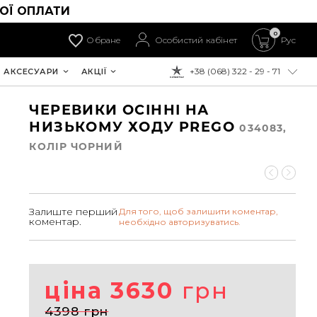
ОЇ ОПЛАТИ
0
Обране
Особистий кабінет
Рус
+38 (068) 322 - 29 - 71
АКСЕСУАРИ
АКЦІЇ
ДО ОПЛАТИ:
ЧЕРЕВИКИ ОСІННІ НА
НИЗЬКОМУ ХОДУ PREGO
034083,
КОЛIР ЧОРНИЙ
Залиште перший
Для того, щоб залишити коментар,
коментар.
необхідно авторизуватись.
ціна 3630
грн
4398 грн