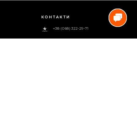
КОНТАКТИ
+38 (068) 322-29-71
0 800 33-00-83
(дзвінок безкоштовний)
pregoua@gmail.com
Телефонуйте нам
з 09:00 до 18:00 (пн.-пт.)