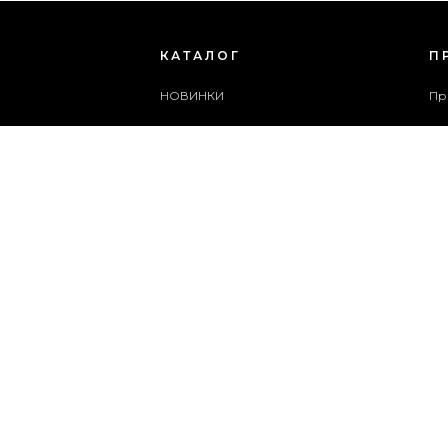
КАТАЛОГ
П
НОВИНКИ
Пр
ЖІНОЧЕ ВЗУТТЯ
Бл
ЧОЛОВІЧЕ ВЗУТТЯ
Сп
ЖІНОЧІ СУМКИ
Ар
ЧОЛОВІЧІ СУМКИ
Сл
АКСЕСУАРИ
Ка
АКЦІЇ