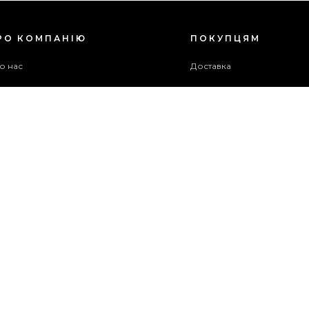
РО КОМПАНІЮ
ПОКУПЦЯМ
о нас
Доставка
ог
Оплата
оживча угода
Гарантія та повернення
хів акцій
Бонусна програма
ужба підтримки
рта сайту
ОПЛАТИТИ
ЗАМОВЛЕННЯ