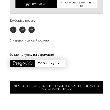
ЗАМОВЛЕННЯ В 1
КУПИТИ
КЛІК
Виберіть розмір:
37
39
40
Як дізнатися свій розмір
За цю покупку ви отримаєте
265 
бонусів
ДЛЯ ТОГО ЩОБ ДОДАТИ ТОВАР В ОБРАНІ НЕОБХІДНО
АВТОРИЗУВАТИСЬ.