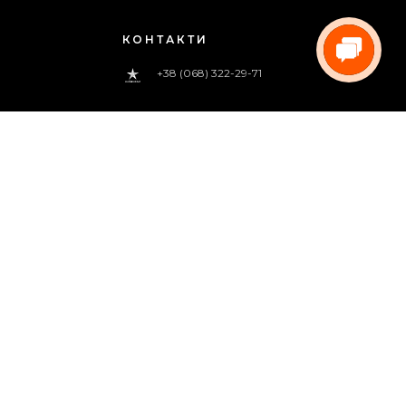
КОНТАКТИ
+38 (068) 322-29-71
0 800 33-00-83
(дзвінок безкоштовний)
pregoua@gmail.com
Телефонуйте нам
з 09:00 до 18:00 (пн.-пт.)