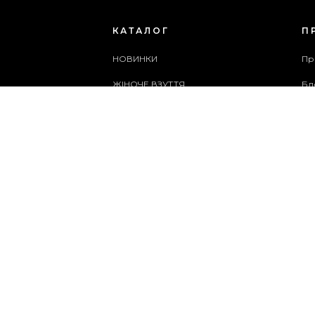
КАТАЛОГ
П
НОВИНКИ
Пр
ЖІНОЧЕ ВЗУТТЯ
Бл
ЧОЛОВІЧЕ ВЗУТТЯ
Сп
ЖІНОЧІ СУМКИ
Ар
ЧОЛОВІЧІ СУМКИ
Сл
АКСЕСУАРИ
Ка
АКЦІЇ