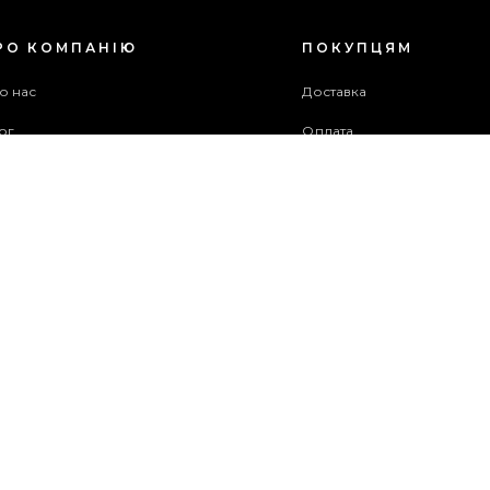
РО КОМПАНІЮ
ПОКУПЦЯМ
о нас
Доставка
ог
Оплата
оживча угода
Гарантія та повернення
хів акцій
Бонусна програма
ужба підтримки
рта сайту
ОПЛАТИТИ
ЗАМОВЛЕННЯ
© 2014-2026 ОФІЦІЙНИЙ САЙТ PREGO ВСІ