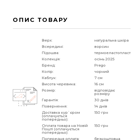
ОПИС ТОВАРУ
Верх:
натуральна шкіра
Всередині:
ворсин
Підошва:
термоеластопласт
Колекція:
осінь 2025
Бренд:
Prego
Колір:
чорний
Каблук:
7 см
Висота черевика:
16 см
Розмір:
відповідає
розміру
Гарантія:
30 днів
Повернення:
14 днів
Доставка кур`єром
150 грн
(оплачується
попередньо):
Оплата товара на Новій
150 грн
Пошті (оплачується
попередньо):
Попередня оплата:
безкоштовна