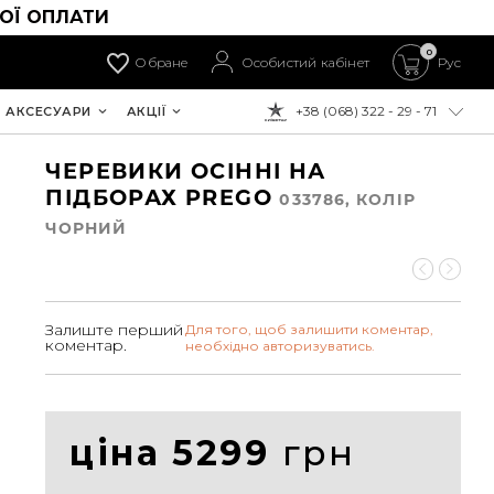
ОЇ ОПЛАТИ
0
Обране
Особистий кабінет
Рус
+38 (068) 322 - 29 - 71
АКСЕСУАРИ
АКЦІЇ
ДО ОПЛАТИ:
ЧЕРЕВИКИ ОСІННІ НА
ПІДБОРАХ PREGO
033786, КОЛIР
ЧОРНИЙ
Залиште перший
Для того, щоб залишити коментар,
коментар.
необхідно авторизуватись.
ціна 5299
грн