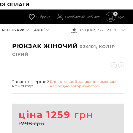
ОЇ ОПЛАТИ
0
Обране
Особистий кабінет
Рус
+38 (068) 322 - 29 - 71
АКСЕСУАРИ
АКЦІЇ
ДО ОПЛАТИ:
РЮКЗАК ЖІНОЧИЙ
034101, КОЛIР
СІРИЙ
Залиште перший
Для того, щоб залишити коментар,
коментар.
необхідно авторизуватись.
ціна 1259
грн
1798 грн