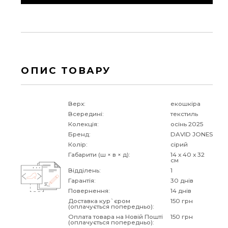
ОПИС ТОВАРУ
Верх:
екошкіра
Всередині:
текстиль
Колекція:
осінь 2025
Бренд:
DAVID JONES
Колір:
сірий
Габарити (ш × в × д):
14 x 40 x 32
см
Відділень:
1
Гарантія:
30 днів
Повернення:
14 днів
Доставка кур`єром
150 грн
(оплачується попередньо):
Оплата товара на Новій Пошті
150 грн
(оплачується попередньо):