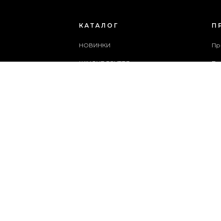
КАТАЛОГ
П
НОВИНКИ
Пр
ЖІНОЧЕ ВЗУТТЯ
Бл
ЧОЛОВІЧЕ ВЗУТТЯ
Сп
ЖІНОЧІ СУМКИ
Ар
ЧОЛОВІЧІ СУМКИ
Сл
АКСЕСУАРИ
Ка
АКЦІЇ