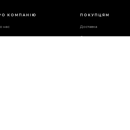
РО КОМПАНІЮ
ПОКУПЦЯМ
о нас
Доставка
ог
Оплата
оживча угода
Гарантія та повернення
хів акцій
Бонусна програма
ужба підтримки
рта сайту
ОПЛАТИТИ
ЗАМОВЛЕННЯ