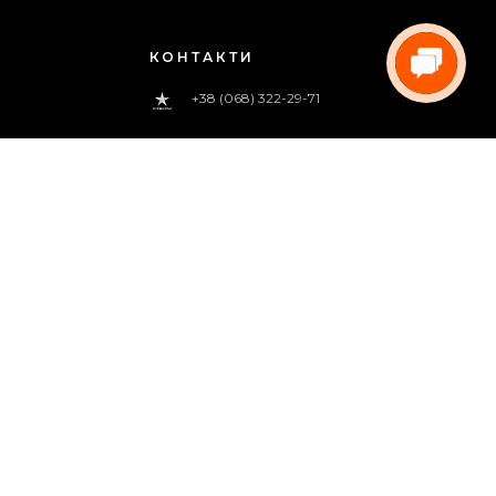
КОНТАКТИ
+38 (068) 322-29-71
0 800 33-00-83
(дзвінок безкоштовний)
pregoua@gmail.com
Телефонуйте нам
з 09:00 до 18:00 (пн.-пт.)