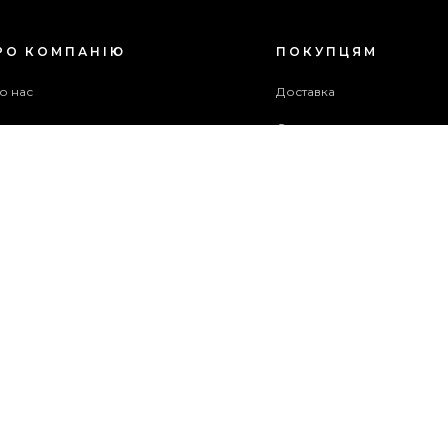
РО КОМПАНІЮ
ПОКУПЦЯМ
о нас
Доставка
ог
Оплата
оживча угода
Гарантія та повернення
хів акцій
Бонусна програма
ужба підтримки
рта сайту
ОПЛАТИТИ
ЗАМОВЛЕННЯ