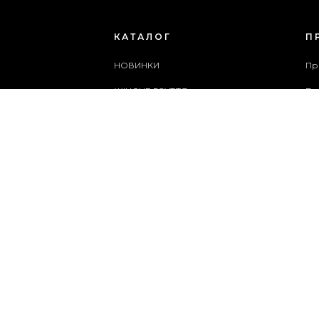
КАТАЛОГ
П
НОВИНКИ
Пр
ЖІНОЧЕ ВЗУТТЯ
Бл
ЧОЛОВІЧЕ ВЗУТТЯ
Сп
ЖІНОЧІ СУМКИ
Ар
ЧОЛОВІЧІ СУМКИ
Сл
АКСЕСУАРИ
Ка
АКЦІЇ