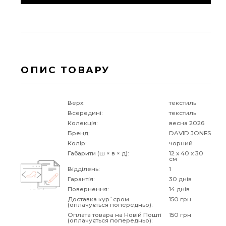
ОПИС ТОВАРУ
Верх:
текстиль
Всередині:
текстиль
Колекція:
весна 2026
Бренд:
DAVID JONES
Колір:
чорний
Габарити (ш × в × д):
12 x 40 x 30
см
Відділень:
1
Гарантія:
30 днів
Повернення:
14 днів
Доставка кур`єром
150 грн
(оплачується попередньо):
Оплата товара на Новій Пошті
150 грн
(оплачується попередньо):