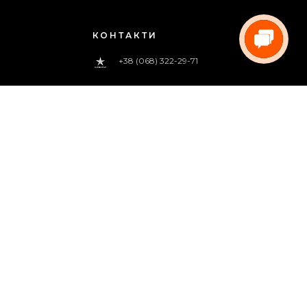
КОНТАКТИ
+38 (068) 322-29-71
0 800 33-00-83
(дзвінок безкоштовний)
pregoua@gmail.com
Телефонуйте нам
з 09:00 до 18:00 (пн.-пт.)