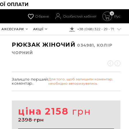
ОЇ ОПЛАТИ
0
Обране
Особистий кабінет
Рус
+38 (068) 322 - 29 - 71
АКСЕСУАРИ
АКЦІЇ
ДО ОПЛАТИ:
РЮКЗАК ЖІНОЧИЙ
034981, КОЛIР
ЧОРНИЙ
Залиште перший
Для того, щоб залишити коментар,
коментар.
необхідно авторизуватись.
ціна 2158
грн
2398 грн