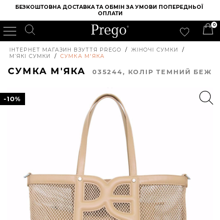
БЕЗКОШТОВНА ДОСТАВКА ТА ОБМІН ЗА УМОВИ ПОПЕРЕДНЬОЇ 
ОПЛАТИ
0
ІНТЕРНЕТ МАГАЗИН ВЗУТТЯ PREGO
/
ЖІНОЧІ СУМКИ
/
М’ЯКІ СУМКИ
/
СУМКА М'ЯКА
СУМКА М'ЯКА
035244, КОЛIР ТЕМНИЙ БЕЖ
-10%