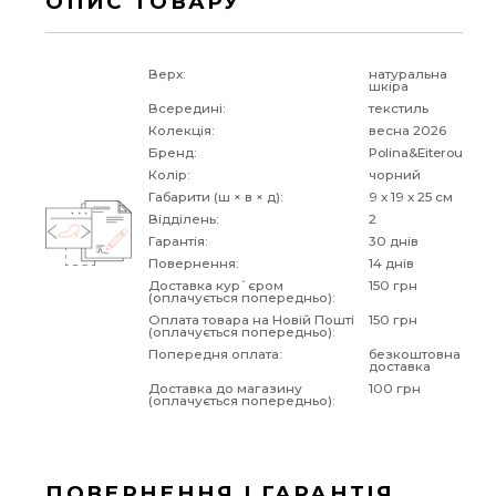
ОПИС ТОВАРУ
Верх:
натуральна
шкіра
Всередині:
текстиль
Колекція:
весна 2026
Бренд:
Polina&Eiterou
Колір:
чорний
Габарити (ш × в × д):
9 x 19 x 25 см
Відділень:
2
Гарантія:
30 днів
Повернення:
14 днів
Доставка кур`єром
150 грн
(оплачується попередньо):
Оплата товара на Новій Пошті
150 грн
(оплачується попередньо):
Попередня оплата:
безкоштовна
доставка
Доставка до магазину
100 грн
(оплачується попередньо):
ПОВЕРНЕННЯ І ГАРАНТІЯ