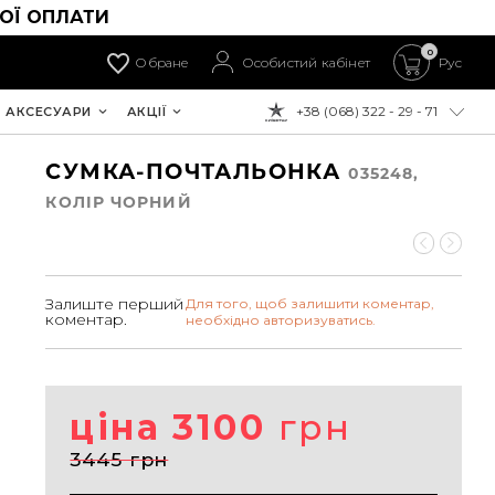
ОЇ ОПЛАТИ
0
Обране
Особистий кабінет
Рус
+38 (068) 322 - 29 - 71
АКСЕСУАРИ
АКЦІЇ
ДО ОПЛАТИ:
СУМКА-ПОЧТАЛЬОНКА
035248,
КОЛIР ЧОРНИЙ
Залиште перший
Для того, щоб залишити коментар,
коментар.
необхідно авторизуватись.
ціна 3100
грн
3445 грн