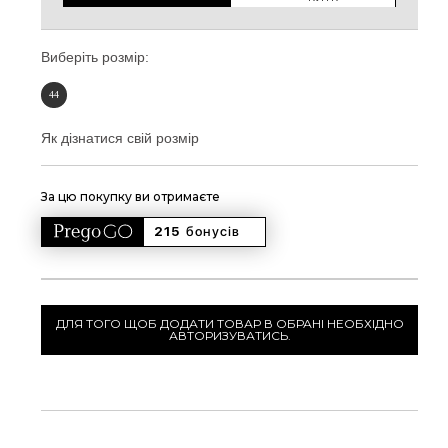
Виберіть розмір:
44
Як дізнатися свій розмір
За цю покупку ви отримаєте
215 
бонусів
ДЛЯ ТОГО ЩОБ ДОДАТИ ТОВАР В ОБРАНІ НЕОБХІДНО
АВТОРИЗУВАТИСЬ.