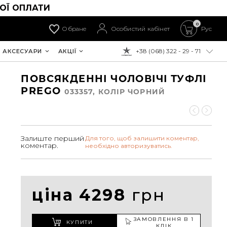
ОЇ ОПЛАТИ
0
Обране
Особистий кабінет
Рус
+38 (068) 322 - 29 - 71
АКСЕСУАРИ
АКЦІЇ
ДО ОПЛАТИ:
ПОВСЯКДЕННІ ЧОЛОВІЧІ ТУФЛІ
PREGO
033357, КОЛIР ЧОРНИЙ
Залиште перший
Для того, щоб залишити коментар,
коментар.
необхідно авторизуватись.
ціна 4298
грн
ЗАМОВЛЕННЯ В 1
КУПИТИ
КЛІК