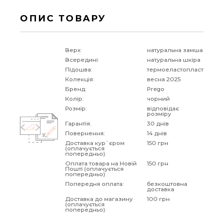
ОПИС ТОВАРУ
Верх:
натуральна замша
Всередині:
натуральна шкіра
Підошва:
термоеластопласт
Колекція:
весна 2025
Бренд:
Prego
Колір:
чорний
Розмір:
відповідає
розміру
Гарантія:
30 днів
Повернення:
14 днів
Доставка кур`єром
150 грн
(оплачується
попередньо):
Оплата товара на Новій
150 грн
Пошті (оплачується
попередньо):
Попередня оплата:
безкоштовна
доставка
Доставка до магазину
100 грн
(оплачується
попередньо):