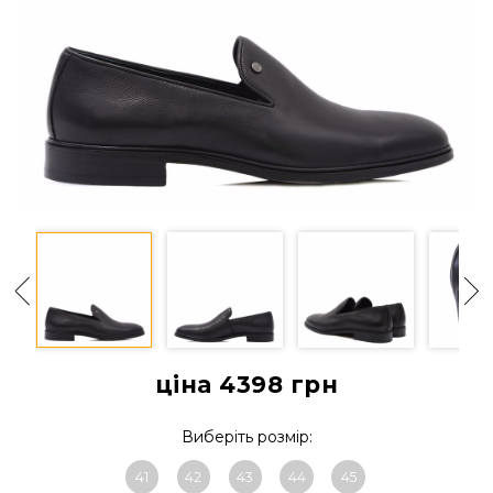
ціна 4398
грн
Виберіть розмір:
41
42
43
44
45