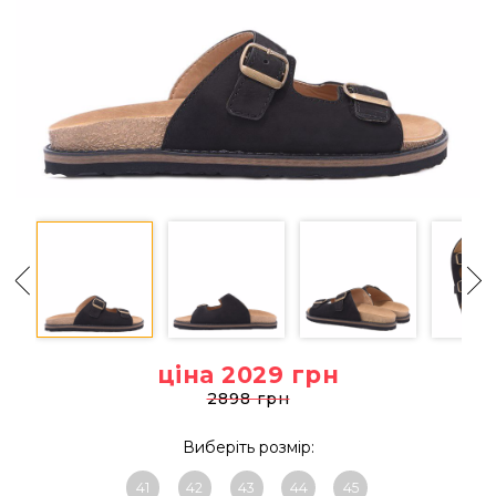
ціна 2029
грн
2898 грн
Виберіть розмір:
41
42
43
44
45