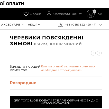
ОЇ ОПЛАТИ
0
Обране
Особистий кабінет
Рус
+38 (068) 322 - 29 - 71
АКСЕСУАРИ
АКЦІЇ
ДО ОПЛАТИ:
ЧЕРЕВИКИ ПОВСЯКДЕННІ
ЗИМОВІ
031723, КОЛIР ЧОРНИЙ
Залиште перший
Для того, щоб залишити коментар,
коментар.
необхідно авторизуватись.
Розпродане
ДЛЯ ТОГО ЩОБ ДОДАТИ ТОВАР В ОБРАНІ НЕОБХІДНО
АВТОРИЗУВАТИСЬ.