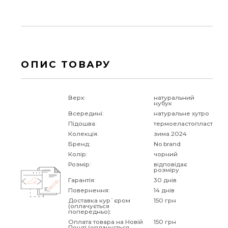
ОПИС ТОВАРУ
Верх:
натуральний
нубук
Всередині:
натуральне хутро
Підошва:
термоеластопласт
Колекція:
зима 2024
Бренд:
No brand
Колір:
чорний
Розмір:
відповідає
розміру
Гарантія:
30 днів
Повернення:
14 днів
Доставка кур`єром
150 грн
(оплачується
попередньо):
Оплата товара на Новій
150 грн
Пошті (оплачується