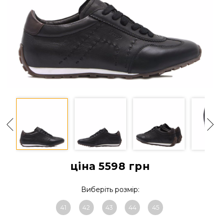
ціна 5598
грн
Виберіть розмір:
41
42
43
44
45