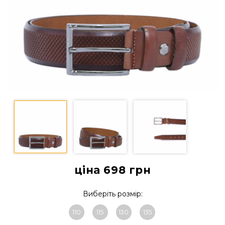
ціна 698
грн
Виберіть розмір:
110
115
130
135