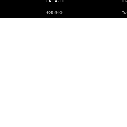
КАТАЛОГ
П
НОВИНКИ
Пр
ЖІНОЧЕ ВЗУТТЯ
Бл
ЧОЛОВІЧЕ ВЗУТТЯ
Сп
ЖІНОЧІ СУМКИ
Ар
ЧОЛОВІЧІ СУМКИ
Сл
АКСЕСУАРИ
Ка
АКЦІЇ