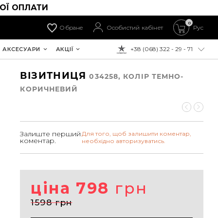
ОЇ ОПЛАТИ
0
Обране
Особистий кабінет
Рус
+38 (068) 322 - 29 - 71
АКСЕСУАРИ
АКЦІЇ
ДО ОПЛАТИ:
ВІЗИТНИЦЯ
034258, КОЛIР ТЕМНО-
КОРИЧНЕВИЙ
Залиште перший
Для того, щоб залишити коментар,
коментар.
необхідно авторизуватись.
ціна 798
грн
1598 грн