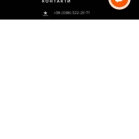
КОНТАКТИ
+38 (068) 322-29-71
0 800 33-00-83
(дзвінок безкоштовний)
pregoua@gmail.com
Телефонуйте нам
з 09:00 до 18:00 (пн.-пт.)