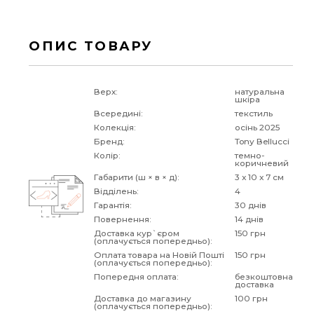
ОПИС ТОВАРУ
Верх:
натуральна
шкіра
Всередині:
текстиль
Колекція:
осінь 2025
Бренд:
Tony Bellucci
Колір:
темно-
коричневий
Габарити (ш × в × д):
3 x 10 x 7 см
Відділень:
4
Гарантія:
30 днів
Повернення:
14 днів
Доставка кур`єром
150 грн
(оплачується попередньо):
Оплата товара на Новій Пошті
150 грн
(оплачується попередньо):
Попередня оплата:
безкоштовна
доставка
Доставка до магазину
100 грн
(оплачується попередньо):