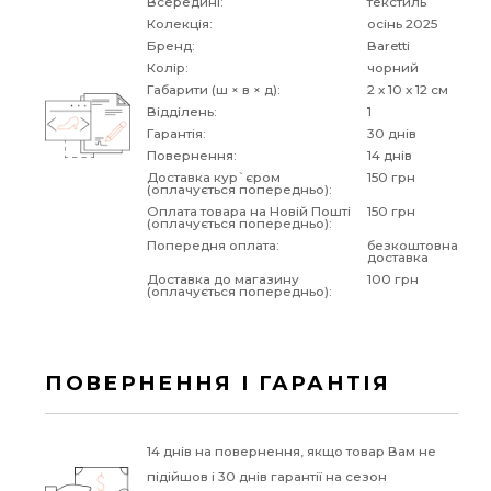
Всередині:
текстиль
Колекція:
осінь 2025
Бренд:
Baretti
Колір:
чорний
Габарити (ш × в × д):
2 x 10 x 12 см
Відділень:
1
Гарантія:
30 днів
Повернення:
14 днів
Доставка кур`єром
150 грн
(оплачується попередньо):
Оплата товара на Новій Пошті
150 грн
(оплачується попередньо):
Попередня оплата:
безкоштовна
доставка
Доставка до магазину
100 грн
(оплачується попередньо):
ПОВЕРНЕННЯ І ГАРАНТІЯ
14 днів на повернення, якщо товар Вам не
підійшов і 30 днів гарантії на сезон