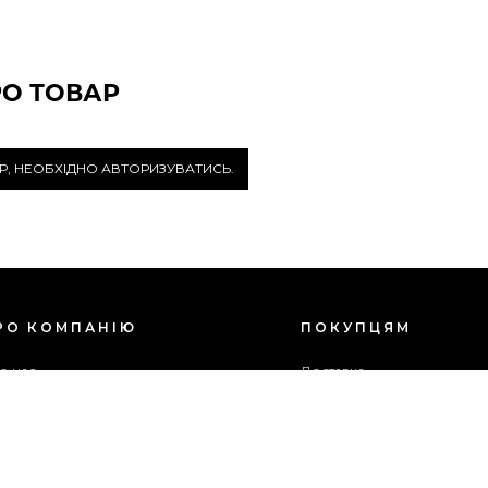
РО ТОВАР
Р, НЕОБХІДНО АВТОРИЗУВАТИСЬ.
РО КОМПАНІЮ
ПОКУПЦЯМ
о нас
Доставка
ог
Оплата
оживча угода
Гарантія та повернення