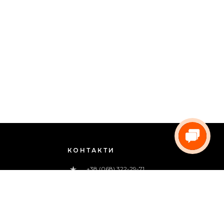
КОНТАКТИ
+38 (068) 322-29-71
0 800 33-00-83
(дзвінок безкоштовний)
pregoua@gmail.com