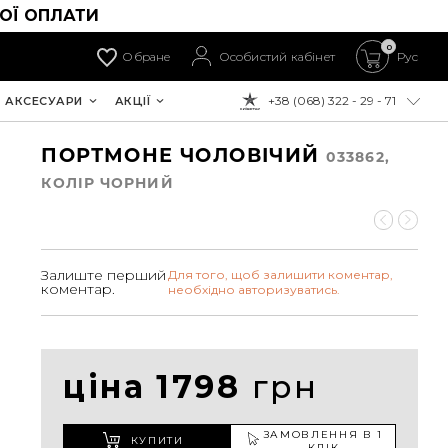
ОЇ ОПЛАТИ
0
Обране
Особистий кабінет
Рус
+38 (068) 322 - 29 - 71
АКСЕСУАРИ
АКЦІЇ
ДО ОПЛАТИ:
ПОРТМОНЕ ЧОЛОВІЧИЙ
033862,
КОЛIР ЧОРНИЙ
Залиште перший
Для того, щоб залишити коментар,
коментар.
необхідно авторизуватись.
ціна 1798
грн
ЗАМОВЛЕННЯ В 1
КУПИТИ
КЛІК