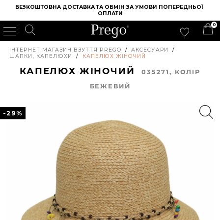
БЕЗКОШТОВНА ДОСТАВКА ТА ОБМІН ЗА УМОВИ ПОПЕРЕДНЬОЇ 
ОПЛАТИ
0
ІНТЕРНЕТ МАГАЗИН ВЗУТТЯ PREGO
/
АКСЕСУАРИ
/
ШАПКИ, КАПЕЛЮХИ
/
КАПЕЛЮХ ЖІНОЧИЙ
КАПЕЛЮХ ЖІНОЧИЙ
035271, КОЛIР
БЕЖЕВИЙ
-29%