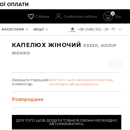
ОЇ ОПЛАТИ
0
Обране
Особистий кабінет
Рус
+38 (068) 322 - 29 - 71
АКСЕСУАРИ
АКЦІЇ
ДО ОПЛАТИ:
КАПЕЛЮХ ЖІНОЧИЙ
033311, КОЛIР
МОККО
Залиште перший
Для того, щоб залишити коментар,
коментар.
необхідно авторизуватись.
Розпродане
ДЛЯ ТОГО ЩОБ ДОДАТИ ТОВАР В ОБРАНІ НЕОБХІДНО
АВТОРИЗУВАТИСЬ.