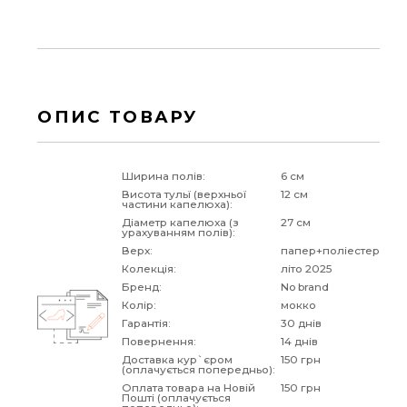
ОПИС ТОВАРУ
Ширина полів:
6 см
Висота тульї (верхньої
12 см
частини капелюха):
Діаметр капелюха (з
27 см
урахуванням полів):
Верх:
папер+поліестер
Колекція:
літо 2025
Бренд:
No brand
Колір:
мокко
Гарантія:
30 днів
Повернення:
14 днів
Доставка кур`єром
150 грн
(оплачується попередньо):
Оплата товара на Новій
150 грн
Пошті (оплачується