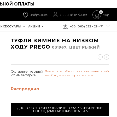
ЛЬНОЙ ОПЛАТЫ
0
Избранное
Личный кабинет
Укр
+38 (068) 322 - 29 - 71
АКСЕССУАРЫ
АКЦИИ
К ОПЛАТЕ:
ТУФЛИ ЗИМНИЕ НА НИЗКОМ
ХОДУ PREGO
031967, ЦВЕТ РЫЖИЙ
Оставьте первый
Для того чтобы оставить комментарий
комментарий.
необходимо авторизоваться.
Распродано
ДЛЯ ТОГО ЧТОБЫ ДОБАВИТЬ ТОВАР В ИЗБРАННЫЕ
НЕОБХОДИМО АВТОРИЗОВАТЬСЯ.