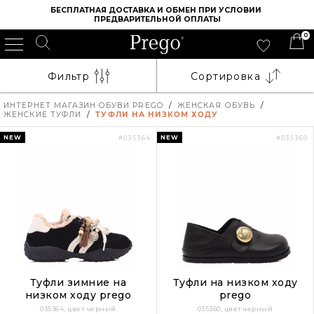
БЕСПЛАТНАЯ ДОСТАВКА И ОБМЕН ПРИ УСЛОВИИ 
ПРЕДВАРИТЕЛЬНОЙ ОПЛАТЫ
0
Фильтр
Сортировка
ИНТЕРНЕТ МАГАЗИН ОБУВИ PREGO
/
ЖЕНСКАЯ ОБУВЬ
/
ЖЕНСКИЕ ТУФЛИ
/
ТУФЛИ НА НИЗКОМ ХОДУ
NEW
NEW
#035364
#035360
Туфли зимние на
Туфли на низком ходу
низком ходу prego
prego
035364, цвет черный
035360, цвет черный