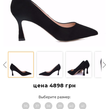
цена 4898
грн
Выберите размер:
36
37
38
39
40
41