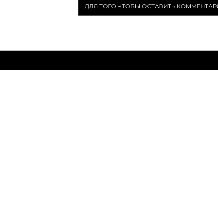
ДЛЯ ТОГО ЧТОБЫ ОСТАВИТЬ КОММЕНТА
КАТАЛОГ
О 
НОВИНКИ
О на
ЖЕНСКАЯ ОБУВЬ
Блог
МУЖСКАЯ ОБУВЬ
Поль
ЖЕНСКИЕ СУМКИ
Архи
МУЖСКИЕ СУМКИ
Служ
АКСЕССУАРЫ
Карта
АКЦИИ