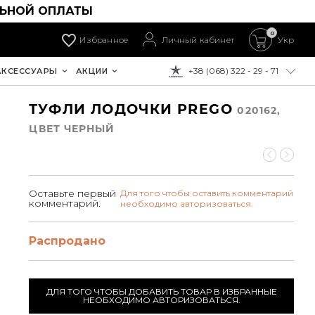
ЛЬНОЙ ОПЛАТЫ
0
Избранное
Личный кабинет
Укр
+38 (068) 322 - 29 - 71
АКСЕССУАРЫ
АКЦИИ
К ОПЛАТЕ:
ТУФЛИ ЛОДОЧКИ PREGO
020162,
ЦВЕТ ЧЕРНЫЙ
Оставьте первый
Для того чтобы оставить комментарий
комментарий.
необходимо авторизоваться.
Распродано
ДЛЯ ТОГО ЧТОБЫ ДОБАВИТЬ ТОВАР В ИЗБРАННЫЕ
НЕОБХОДИМО АВТОРИЗОВАТЬСЯ.