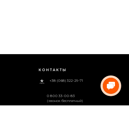
КОНТАКТЫ
+38 (068) 322-29-71
0 800 33-00-83
(звонок бесплатный)
pregoua@gmail.com
Звоните нам
с 09:00 до 18:00 (пн.-пт.)