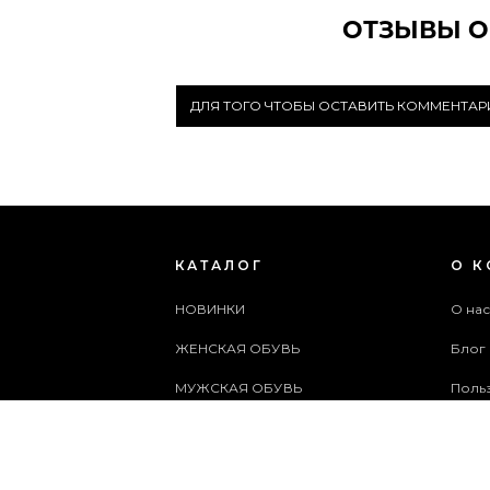
ОТЗЫВЫ О
ДЛЯ ТОГО ЧТОБЫ ОСТАВИТЬ КОММЕНТА
КАТАЛОГ
О 
НОВИНКИ
О на
ЖЕНСКАЯ ОБУВЬ
Блог
МУЖСКАЯ ОБУВЬ
Поль
ЖЕНСКИЕ СУМКИ
Архи
МУЖСКИЕ СУМКИ
Служ