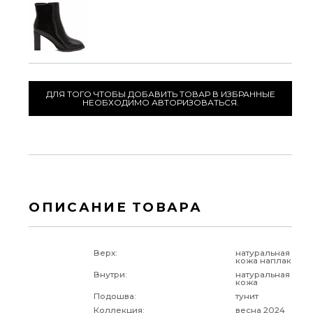
ДЛЯ ТОГО ЧТОБЫ ДОБАВИТЬ ТОВАР В ИЗБРАННЫЕ
НЕОБХОДИМО АВТОРИЗОВАТЬСЯ.
ОПИСАНИЕ ТОВАРА
Верх:
натуральная
кожа наплак
Внутри:
натуральная
кожа
Подошва:
тунит
Коллекция:
весна 2024