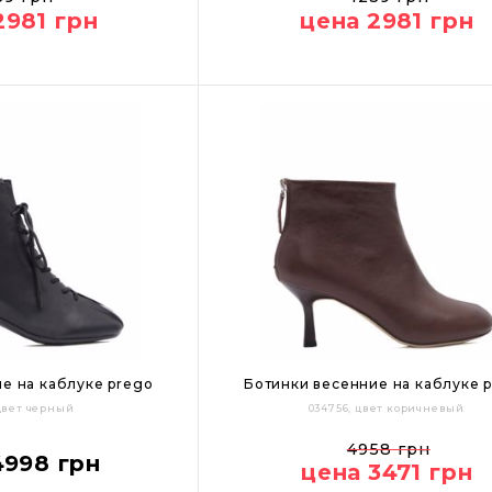
2981 грн
цена 2981 грн
Цвет:
е на каблуке prego
Ботинки весенние на каблуке 
 цвет черный
034756, цвет коричневый
39
40
36
37
38
39
40
4958 грн
4998 грн
цена 3471 грн