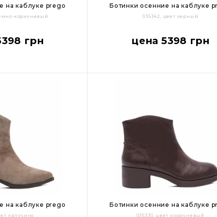
е на каблуке prego
Ботинки осенние на каблуке p
 темно-коричневый
035342, цвет черный
39
40
36
37
38
39
40
5398 грн
цена 5398 грн
Цвет:
е на каблуке prego
Ботинки осенние на каблуке p
цвет капучино
035330, цвет коричневый