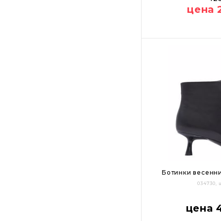
цена 
Цвет:
Ботинки весенни
034730,
35
36
37
цена 