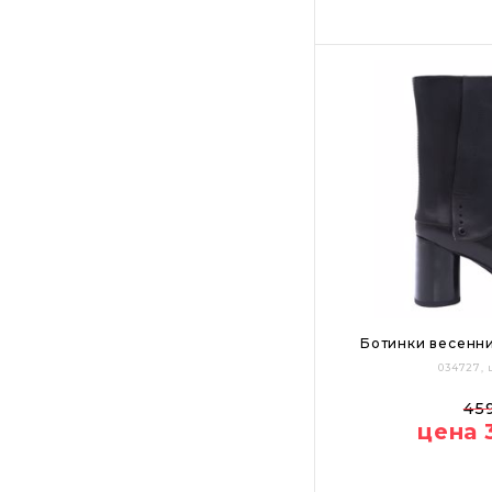
Цвет:
Ботинки весенни
034727,
35
36
37
45
цена 
40