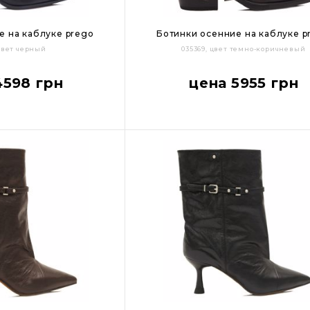
е на каблуке prego
Ботинки осенние на каблуке p
 цвет черный
035369, цвет темно-коричневый
39
40
36
37
38
39
40
4598 грн
цена 5955 грн