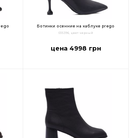
rego
Ботинки осенние на каблуке prego
035396, цвет черный
36
37
38
39
40
41
цена 4998 грн