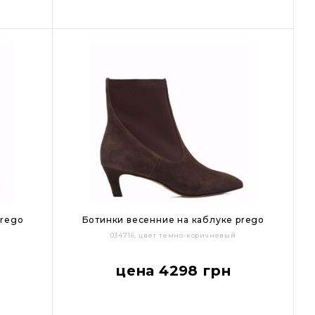
Цвет:
prego
Ботинки весенние на каблуке prego
034716, цвет темно-коричневый
40
36
37
38
39
40
41
цена 4298 грн