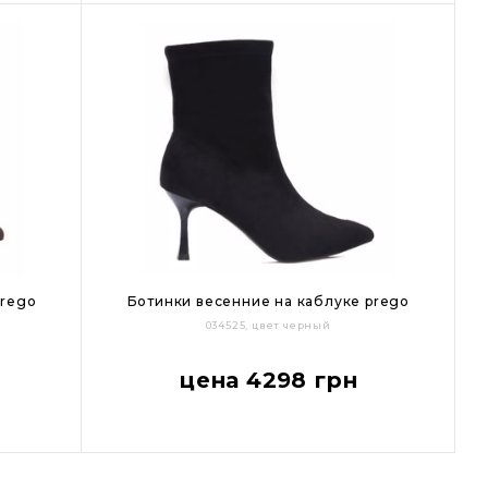
prego
Ботинки весенние на каблуке prego
034525, цвет черный
37
38
39
40
цена 4298 грн
Цвет: