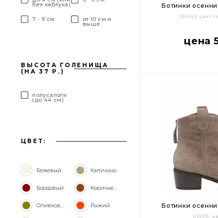
без каблука)
Ботинки осенни
035343, цвет
7 - 9 см
от 10 см и
выше
36
37
38
цена 
Цвет:
ВЫСОТА ГОЛЕНИЩА
(НА 37 Р.)
полусапоги
(до 44 см)
ЦВЕТ:
Бежевый
Капучино
Бордовый
Коричневый
Оливковый
Рыжий
Ботинки осенни
035331, 