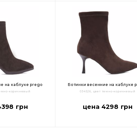
е на каблуке prego
Ботинки весенние на каблуке 
 темно-коричневый
034526, цвет темно-коричневый
39
40
37
38
39
40
4398 грн
цена 4298 грн
Цвет: