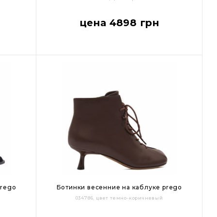
41
36
37
38
39
40
41
цена 4898 грн
Цвет:
prego
Ботинки весенние на каблуке prego
034786, цвет темно-коричневый
35
36
37
38
39
40