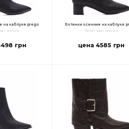
е на каблуке prego
Ботинки осенние на каблуке p
 цвет черный
035397, цвет черный
39
40
36
37
38
39
40
5498 грн
цена 4585 грн