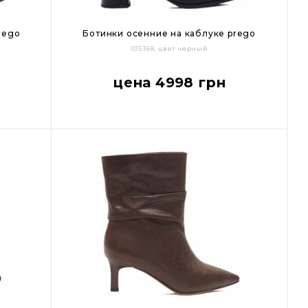
rego
Ботинки осенние на каблуке prego
035368, цвет черный
36
37
38
39
40
цена 4998 грн