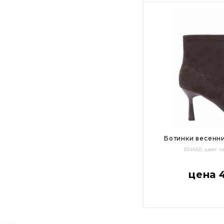
Цвет:
Ботинки весенни
034660, цвет
36
37
38
цена 