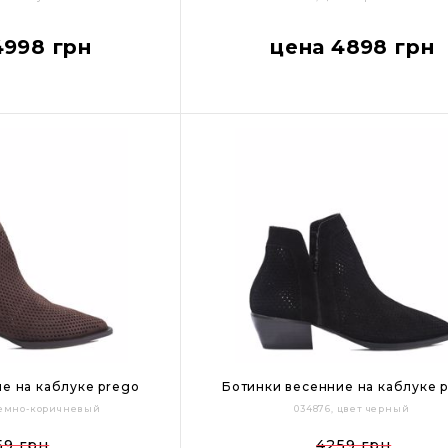
39
40
36
37
38
39
40
4998 грн
цена 4898 грн
Цвет:
е на каблуке prego
Ботинки весенние на каблуке 
 темно-коричневый
034876, цвет черный
41
36
37
38
39
41
59 грн
4259 грн