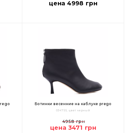
цена 4998 грн
Цвет:
prego
Ботинки весенние на каблуке prego
034755, цвет черный
36
37
38
39
40
4958 грн
цена 3471 грн