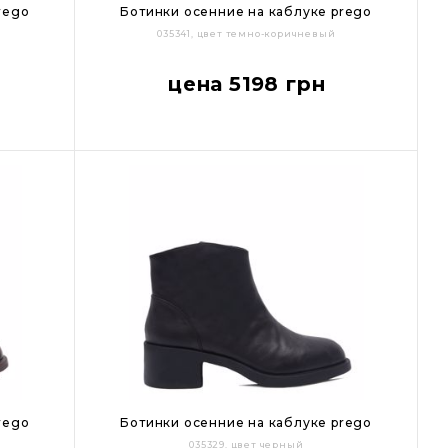
rego
Ботинки осенние на каблуке prego
035341, цвет темно-коричневый
36
37
38
39
40
цена 5198 грн
rego
Ботинки осенние на каблуке prego
035329, цвет черный