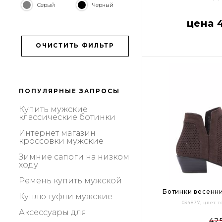
Серый
Черный
36
37
38
цена 
ОЧИСТИТЬ ФИЛЬТР
ПОПУЛЯРНЫЕ ЗАПРОСЫ
купить мужские
классические ботинки
интернет магазин
кроссовки мужские
зимние сапоги на низком
ходу
ремень купить мужской
Ботинки весенни
куплю туфли мужские
034877, цвет
аксессуары для
36
37
38
42