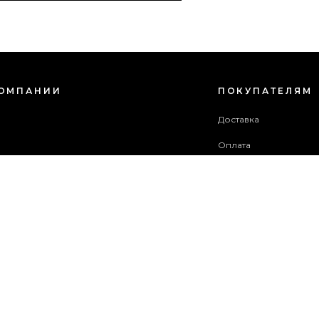
КОМПАНИИ
ПОКУПАТЕЛЯМ
с
Доставка
Оплата
зовательское соглашение
Гарантия и возврат
в акций
Бонусная программа
ба поддержки
 сайта