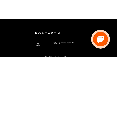
КОНТАКТЫ
+38 (068) 322-29-71
0 800 33-00-83
(звонок бесплатный)
pregoua@gmail.com
Звоните нам
с 09:00 до 18:00 (пн.-пт.)