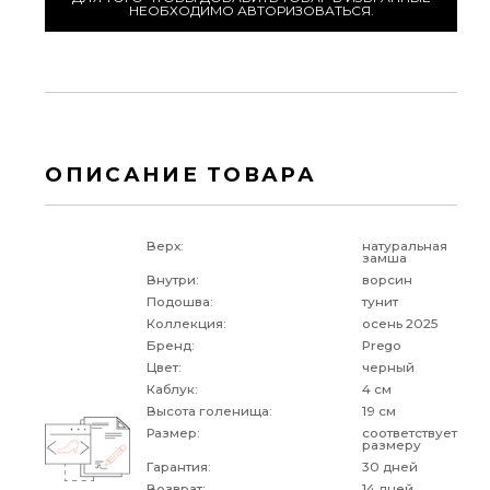
НЕОБХОДИМО АВТОРИЗОВАТЬСЯ.
ОПИСАНИЕ ТОВАРА
Верх:
натуральная
замша
Внутри:
ворсин
Подошва:
тунит
Коллекция:
осень 2025
Бренд:
Prego
Цвет:
черный
Каблук:
4 см
Высота голенища:
19 см
Размер:
соответствует
размеру
Гарантия:
30 дней
Возврат:
14 дней