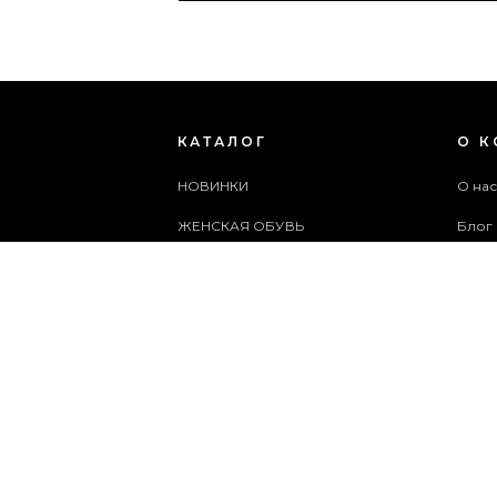
КАТАЛОГ
О 
НОВИНКИ
О на
ЖЕНСКАЯ ОБУВЬ
Блог
МУЖСКАЯ ОБУВЬ
Поль
ЖЕНСКИЕ СУМКИ
Архи
МУЖСКИЕ СУМКИ
Служ
АКСЕССУАРЫ
Карта
АКЦИИ