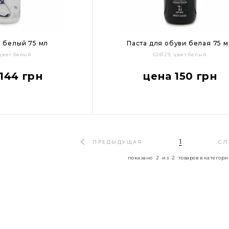
 белый 75 мл
Паста для обуви белая 75 м
 цвет белый
026129, цвет белый
144 грн
цена 150 грн
1
ПРЕДЫДУЩАЯ
С
показано
2
из
2
товаров в категор