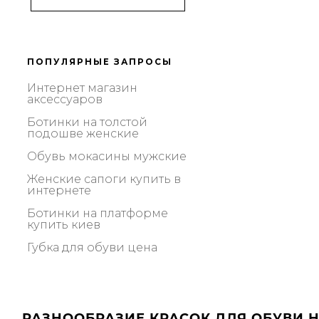
ПОПУЛЯРНЫЕ ЗАПРОСЫ
интернет магазин
аксессуаров
ботинки на толстой
подошве женские
обувь мокасины мужские
женские сапоги купить в
интернете
ботинки на платформе
купить киев
губка для обуви цена
РАЗНООБРАЗИЕ КРАСОК ДЛЯ ОБУВИ 