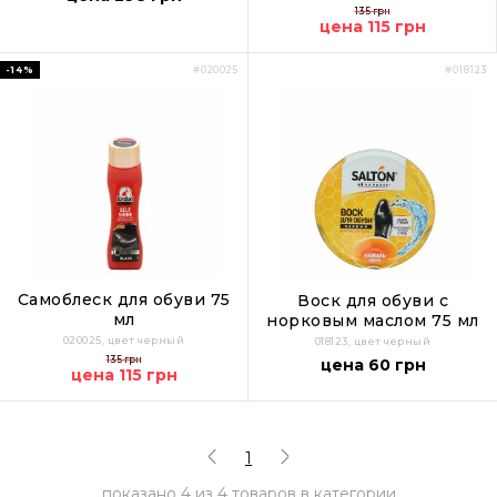
135 грн
цена 115 грн
-14%
#020025
#018123
Самоблеск для обуви 75
Воск для обуви с
мл
норковым маслом 75 мл
020025, цвет черный
018123, цвет черный
135 грн
цена 60 грн
цена 115 грн
1
показано
4
из
4
товаров в категории