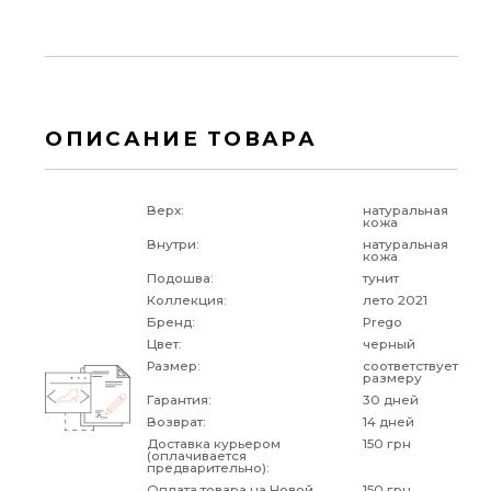
ОПИСАНИЕ ТОВАРА
Верх:
натуральная
кожа
Внутри:
натуральная
кожа
Подошва:
тунит
Коллекция:
лето 2021
Бренд:
Prego
Цвет:
черный
Размер:
соответствует
размеру
Гарантия:
30 дней
Возврат:
14 дней
Доставка курьером
150 грн
(оплачивается
предварительно):
Оплата товара на Новой
150 грн