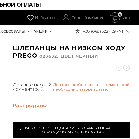
ЛЬНОЙ ОПЛАТЫ
0
Избранное
Личный кабинет
Укр
+38 (068) 322 - 29 - 71
АКСЕССУАРЫ
АКЦИИ
К ОПЛАТЕ:
ШЛЕПАНЦЫ НА НИЗКОМ ХОДУ
PREGO
023632, ЦВЕТ ЧЕРНЫЙ
Оставьте первый
Для того чтобы оставить комментарий
комментарий.
необходимо авторизоваться.
Распродано
ДЛЯ ТОГО ЧТОБЫ ДОБАВИТЬ ТОВАР В ИЗБРАННЫЕ
НЕОБХОДИМО АВТОРИЗОВАТЬСЯ.