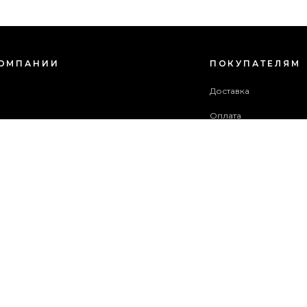
КОМПАНИИ
ПОКУПАТЕЛЯМ
с
Доставка
Оплата
зовательское соглашение
Гарантия и возврат
в акций
Бонусная программа
ба поддержки
 сайта
ОПЛАТИТЬ ЗАКАЗ