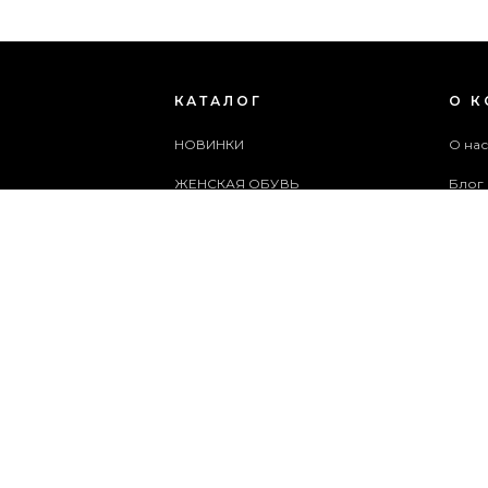
КАТАЛОГ
О 
НОВИНКИ
О на
ЖЕНСКАЯ ОБУВЬ
Блог
МУЖСКАЯ ОБУВЬ
Поль
ЖЕНСКИЕ СУМКИ
Архи
МУЖСКИЕ СУМКИ
Служ
АКСЕССУАРЫ
Карта
АКЦИИ