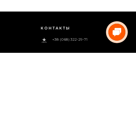
КОНТАКТЫ
+38 (068) 322-29-71
0 800 33-00-83
(звонок бесплатный)
pregoua@gmail.com
Звоните нам
с 09:00 до 18:00 (пн.-пт.)