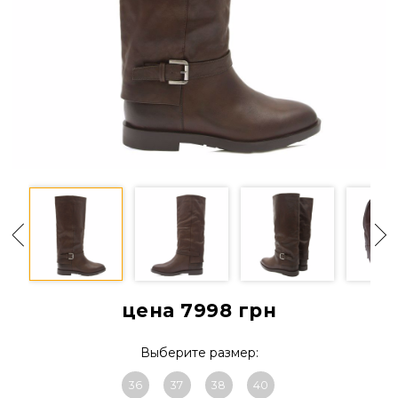
цена 7998
грн
Выберите размер:
36
37
38
40