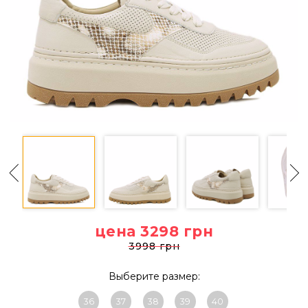
цена 3298
грн
3998 грн
Выберите размер:
36
37
38
39
40