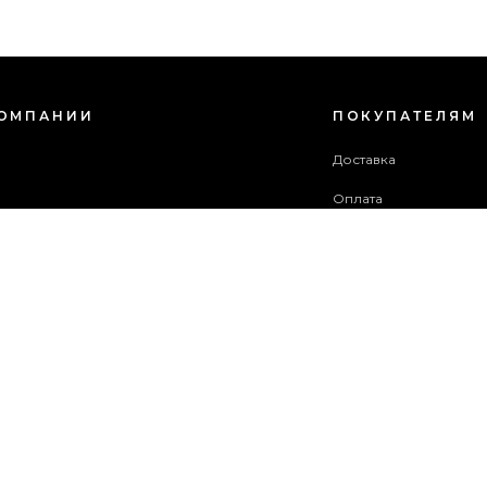
КОМПАНИИ
ПОКУПАТЕЛЯМ
с
Доставка
Оплата
зовательское соглашение
Гарантия и возврат
в акций
Бонусная программа
ба поддержки
 сайта
ОПЛАТИТЬ ЗАКАЗ