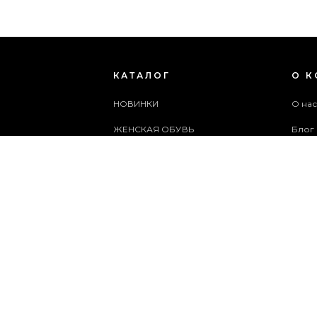
КАТАЛОГ
О 
НОВИНКИ
О на
ЖЕНСКАЯ ОБУВЬ
Блог
МУЖСКАЯ ОБУВЬ
Поль
ЖЕНСКИЕ СУМКИ
Архи
МУЖСКИЕ СУМКИ
Служ
АКСЕССУАРЫ
Карта
АКЦИИ