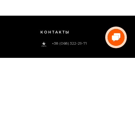
КОНТАКТЫ
+38 (068) 322-29-71
0 800 33-00-83
(звонок бесплатный)
pregoua@gmail.com
Звоните нам
с 09:00 до 18:00 (пн.-пт.)