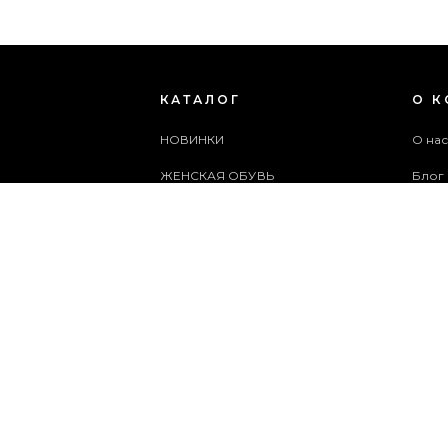
КАТАЛОГ
О 
НОВИНКИ
О на
ЖЕНСКАЯ ОБУВЬ
Блог
МУЖСКАЯ ОБУВЬ
Поль
ЖЕНСКИЕ СУМКИ
Архи
МУЖСКИЕ СУМКИ
Служ
АКСЕССУАРЫ
Карта
АКЦИИ