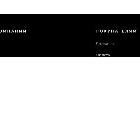
КОМПАНИИ
ПОКУПАТЕЛЯМ
с
Доставка
Оплата
зовательское соглашение
Гарантия и возврат
в акций
Бонусная программа
ба поддержки
 сайта
ОПЛАТИТЬ ЗАКАЗ