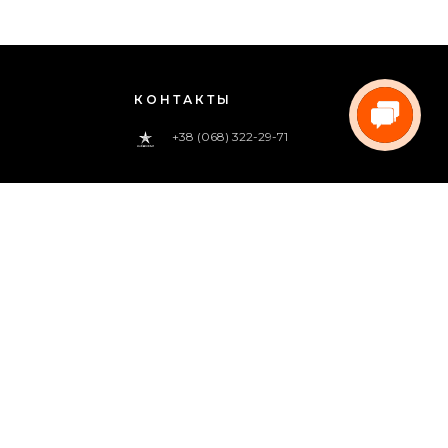
КОНТАКТЫ
+38 (068) 322-29-71
0 800 33-00-83
(звонок бесплатный)
pregoua@gmail.com
Звоните нам
с 09:00 до 18:00 (пн.-пт.)