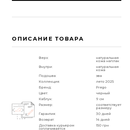
ОПИСАНИЕ ТОВАРА
Верх:
натуральная
кожа наплак
Внутри:
натуральная
кожа
Подошва:
эва
Коллекция:
лето 2025
Бренд:
Prego
Цвет:
черный
Каблук:
9 см
Размер:
соответствует
размеру
Гарантия:
30 дней
Возврат:
14 дней
Доставка курьером
150 грн
(оплачивается