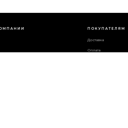
КОМПАНИИ
ПОКУПАТЕЛЯМ
с
Доставка
Оплата
зовательское соглашение
Гарантия и возврат
в акций
Бонусная программа
ба поддержки
 сайта
ОПЛАТИТЬ ЗАКАЗ