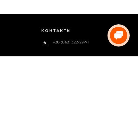
КОНТАКТЫ
+38 (068) 322-29-71
0 800 33-00-83
(звонок бесплатный)
pregoua@gmail.com
Звоните нам
с 09:00 до 18:00 (пн.-пт.)