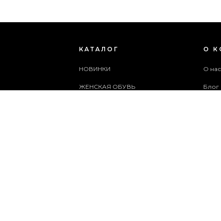
КАТАЛОГ
О 
НОВИНКИ
О на
ЖЕНСКАЯ ОБУВЬ
Блог
МУЖСКАЯ ОБУВЬ
Поль
ЖЕНСКИЕ СУМКИ
Архи
МУЖСКИЕ СУМКИ
Служ
АКСЕССУАРЫ
Карта
АКЦИИ