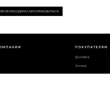
РИЙ НЕОБХОДИМО АВТОРИЗОВАТЬСЯ.
КОМПАНИИ
ПОКУПАТЕЛЯМ
с
Доставка
Оплата
зовательское соглашение
Гарантия и возврат
в акций
Бонусная программа
ба поддержки
 сайта