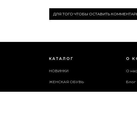
ДЛЯ ТОГО ЧТОБЫ ОСТАВИТЬ КОММЕНТА
КАТАЛОГ
О 
НОВИНКИ
О на
ЖЕНСКАЯ ОБУВЬ
Блог
МУЖСКАЯ ОБУВЬ
Поль
ЖЕНСКИЕ СУМКИ
Архи
МУЖСКИЕ СУМКИ
Служ
АКСЕССУАРЫ
Карта
АКЦИИ