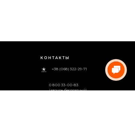
КОНТАКТЫ
+38 (068) 322-29-71
0 800 33-00-83
(звонок бесплатный)
pregoua@gmail.com
Звоните нам
с 09:00 до 18:00 (пн.-пт.)