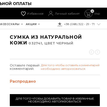
ЛЬНОЙ ОПЛАТЫ
0
Избранное
Личный кабинет
Укр
+38 (068) 322 - 29 - 71
АКСЕССУАРЫ
АКЦИИ
К ОПЛАТЕ:
СУМКА ИЗ НАТУРАЛЬНОЙ
КОЖИ
032741, ЦВЕТ ЧЕРНЫЙ
Оставьте первый
Для того чтобы оставить комментарий
комментарий.
необходимо авторизоваться.
Распродано
ДЛЯ ТОГО ЧТОБЫ ДОБАВИТЬ ТОВАР В ИЗБРАННЫЕ
НЕОБХОДИМО АВТОРИЗОВАТЬСЯ.