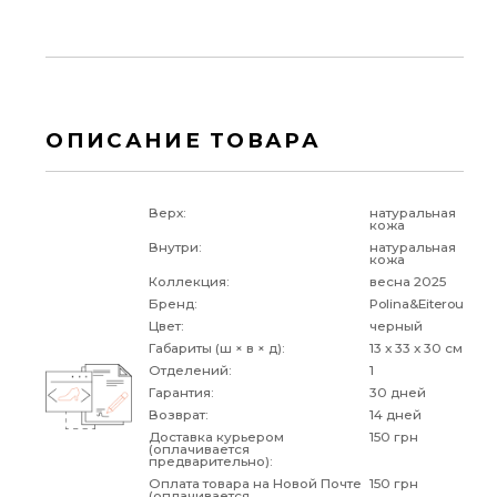
ОПИСАНИЕ ТОВАРА
Верх:
натуральная
кожа
Внутри:
натуральная
кожа
Коллекция:
весна 2025
Бренд:
Polina&Eiterou
Цвет:
черный
Габариты (ш × в × д):
13 x 33 x 30 см
Отделений:
1
Гарантия:
30 дней
Возврат:
14 дней
Доставка курьером
150 грн
(оплачивается
предварительно):
Оплата товара на Новой Почте
150 грн
(оплачивается