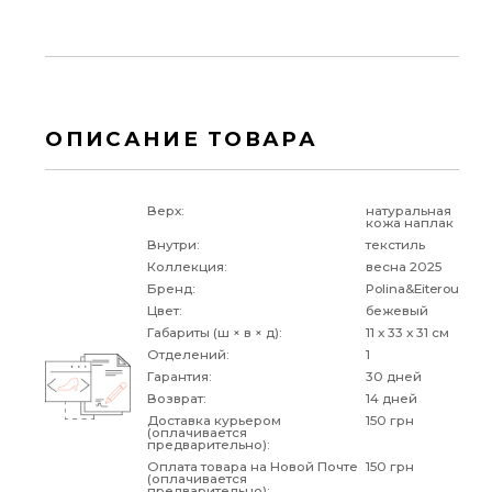
ОПИСАНИЕ ТОВАРА
Верх:
натуральная
кожа наплак
Внутри:
текстиль
Коллекция:
весна 2025
Бренд:
Polina&Eiterou
Цвет:
бежевый
Габариты (ш × в × д):
11 x 33 x 31 см
Отделений:
1
Гарантия:
30 дней
Возврат:
14 дней
Доставка курьером
150 грн
(оплачивается
предварительно):
Оплата товара на Новой Почте
150 грн
(оплачивается
предварительно):