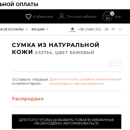
ЛЬНОЙ ОПЛАТЫ
0
Избранное
Личный кабинет
Укр
+38 (068) 322 - 29 - 71
АКСЕССУАРЫ
АКЦИИ
К ОПЛАТЕ:
СУМКА ИЗ НАТУРАЛЬНОЙ
КОЖИ
032754, ЦВЕТ БЕЖЕВЫЙ
Оставьте первый
Для того чтобы оставить комментарий
комментарий.
необходимо авторизоваться.
Распродано
ДЛЯ ТОГО ЧТОБЫ ДОБАВИТЬ ТОВАР В ИЗБРАННЫЕ
НЕОБХОДИМО АВТОРИЗОВАТЬСЯ.