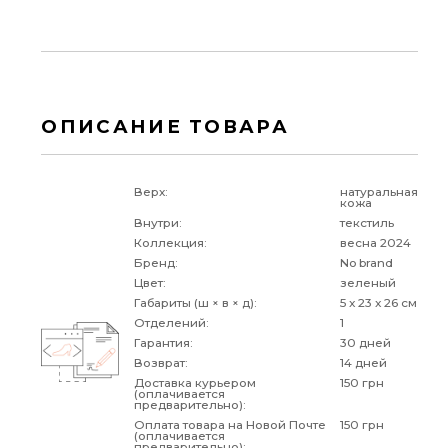
ОПИСАНИЕ ТОВАРА
Верх:
натуральная
кожа
Внутри:
текстиль
Коллекция:
весна 2024
Бренд:
No brand
Цвет:
зеленый
Габариты (ш × в × д):
5 x 23 x 26 см
Отделений:
1
Гарантия:
30 дней
Возврат:
14 дней
Доставка курьером
150 грн
(оплачивается
предварительно):
Оплата товара на Новой Почте
150 грн
(оплачивается
предварительно):