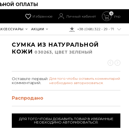
ЛЬНОЙ ОПЛАТЫ
0
Избранное
Личный кабинет
Укр
+38 (068) 322 - 29 - 71
АКСЕССУАРЫ
АКЦИИ
К ОПЛАТЕ:
СУМКА ИЗ НАТУРАЛЬНОЙ
КОЖИ
030263, ЦВЕТ ЗЕЛЕНЫЙ
Оставьте первый
Для того чтобы оставить комментарий
комментарий.
необходимо авторизоваться.
Распродано
ДЛЯ ТОГО ЧТОБЫ ДОБАВИТЬ ТОВАР В ИЗБРАННЫЕ
НЕОБХОДИМО АВТОРИЗОВАТЬСЯ.