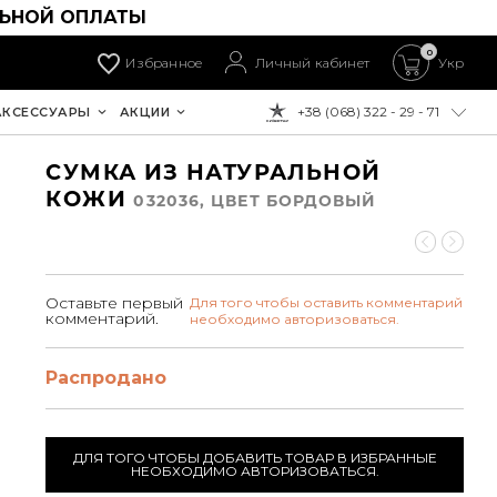
ЛЬНОЙ ОПЛАТЫ
0
Избранное
Личный кабинет
Укр
+38 (068) 322 - 29 - 71
АКСЕССУАРЫ
АКЦИИ
К ОПЛАТЕ:
СУМКА ИЗ НАТУРАЛЬНОЙ
КОЖИ
032036, ЦВЕТ БОРДОВЫЙ
Оставьте первый
Для того чтобы оставить комментарий
комментарий.
необходимо авторизоваться.
Распродано
ДЛЯ ТОГО ЧТОБЫ ДОБАВИТЬ ТОВАР В ИЗБРАННЫЕ
НЕОБХОДИМО АВТОРИЗОВАТЬСЯ.