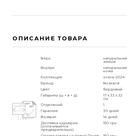
ОПИСАНИЕ ТОВАРА
Верх:
натуральная
замша
Внутри:
натуральная
кожа
Коллекция:
осень 2024
Бренд:
No brand
Цвет:
бордовый
Габариты (ш × в × д):
17 x 33 x 32
см
Отделений:
1
Гарантия:
30 дней
Возврат:
14 дней
Доставка курьером
150 грн
(оплачивается
предварительно):
Оплата товара на Новой Почте
150 грн