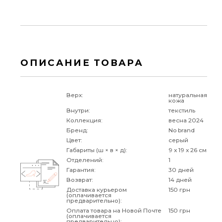
ОПИСАНИЕ ТОВАРА
Верх:
натуральная
кожа
Внутри:
текстиль
Коллекция:
весна 2024
Бренд:
No brand
Цвет:
серый
Габариты (ш × в × д):
9 x 19 x 26 см
Отделений:
1
Гарантия:
30 дней
Возврат:
14 дней
Доставка курьером
150 грн
(оплачивается
предварительно):
Оплата товара на Новой Почте
150 грн
(оплачивается
предварительно):