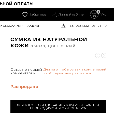
ЛЬНОЙ ОПЛАТЫ
0
Избранное
Личный кабинет
Укр
+38 (068) 322 - 29 - 71
АКСЕССУАРЫ
АКЦИИ
К ОПЛАТЕ:
СУМКА ИЗ НАТУРАЛЬНОЙ
КОЖИ
031030, ЦВЕТ СЕРЫЙ
Оставьте первый
Для того чтобы оставить комментарий
комментарий.
необходимо авторизоваться.
Распродано
ДЛЯ ТОГО ЧТОБЫ ДОБАВИТЬ ТОВАР В ИЗБРАННЫЕ
НЕОБХОДИМО АВТОРИЗОВАТЬСЯ.