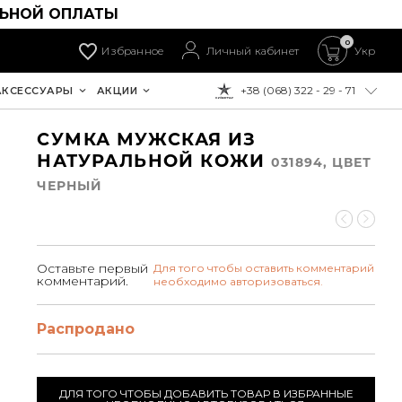
ЛЬНОЙ ОПЛАТЫ
0
Избранное
Личный кабинет
Укр
+38 (068) 322 - 29 - 71
АКСЕССУАРЫ
АКЦИИ
К ОПЛАТЕ:
СУМКА МУЖСКАЯ ИЗ
НАТУРАЛЬНОЙ КОЖИ
031894, ЦВЕТ
ЧЕРНЫЙ
Оставьте первый
Для того чтобы оставить комментарий
комментарий.
необходимо авторизоваться.
Распродано
ДЛЯ ТОГО ЧТОБЫ ДОБАВИТЬ ТОВАР В ИЗБРАННЫЕ