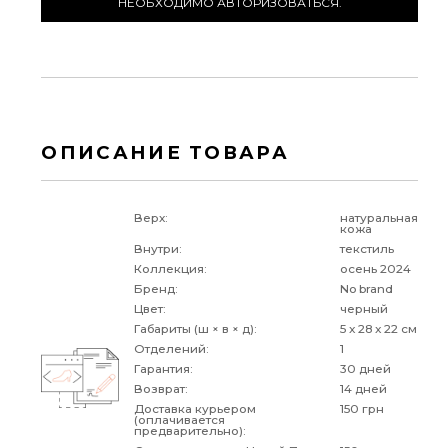
НЕОБХОДИМО АВТОРИЗОВАТЬСЯ.
ОПИСАНИЕ ТОВАРА
Верх:
натуральная
кожа
Внутри:
текстиль
Коллекция:
осень 2024
Бренд:
No brand
Цвет:
черный
Габариты (ш × в × д):
5 x 28 x 22 см
Отделений:
1
Гарантия:
30 дней
Возврат:
14 дней
Доставка курьером
150 грн
(оплачивается
предварительно):