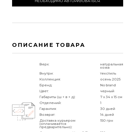
НЕОБХОДИМО АВТОРИЗОВАТЬСЯ.
ОПИСАНИЕ ТОВАРА
Верх:
натуральная
кожа
Внутри:
текстиль
Коллекция:
осень 2025
Бренд:
No brand
Цвет:
черный
Габариты (ш × в × д):
7 x 34 x 15 см
Отделений:
1
Гарантия:
30 дней
Возврат:
14 дней
Доставка курьером
150 грн
(оплачивается
предварительно):