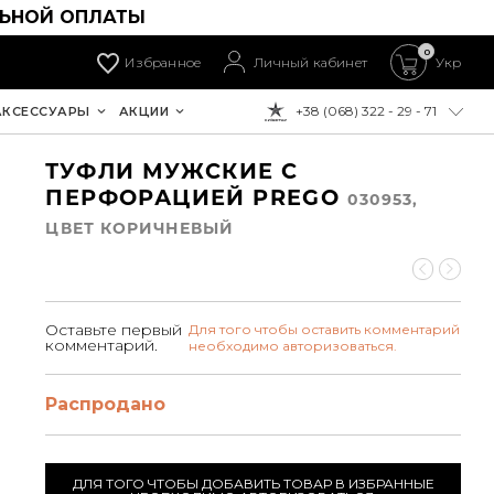
ЛЬНОЙ ОПЛАТЫ
0
Избранное
Личный кабинет
Укр
+38 (068) 322 - 29 - 71
АКСЕССУАРЫ
АКЦИИ
К ОПЛАТЕ:
ТУФЛИ МУЖСКИЕ С
ПЕРФОРАЦИЕЙ PREGO
030953,
ЦВЕТ КОРИЧНЕВЫЙ
Оставьте первый
Для того чтобы оставить комментарий
комментарий.
необходимо авторизоваться.
Распродано
ДЛЯ ТОГО ЧТОБЫ ДОБАВИТЬ ТОВАР В ИЗБРАННЫЕ