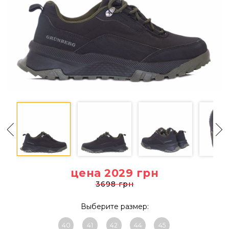
цена 2029
грн
3698 грн
Выберите размер:
40
41
42
44
45