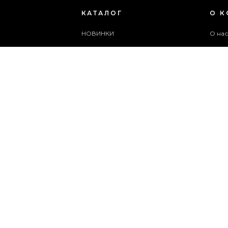
КАТАЛОГ
О 
НОВИНКИ
О на
ЖЕНСКАЯ ОБУВЬ
Блог
МУЖСКАЯ ОБУВЬ
Поль
ЖЕНСКИЕ СУМКИ
Архи
МУЖСКИЕ СУМКИ
Служ
АКСЕССУАРЫ
Карта
АКЦИИ