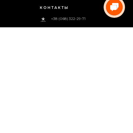
КОНТАКТЫ
+38 (068) 322-29-71
0 800 33-00-83
(звонок бесплатный)
pregoua@gmail.com
Звоните нам
с 09:00 до 18:00 (пн.-пт.)