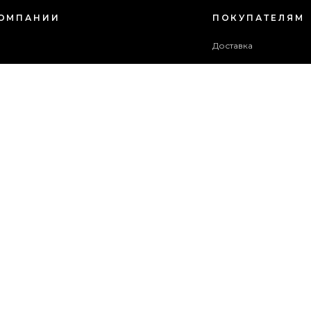
КОМПАНИИ
ПОКУПАТЕЛЯМ
с
Доставка
Оплата
зовательское соглашение
Гарантия и возврат
в акций
Бонусная программа
ба поддержки
 сайта
ОПЛАТИТЬ ЗАКАЗ
© 2014-2026 ОФИЦИАЛЬНЫЙ САЙТ PREGO
ВСЕ ПРАВА ЗАЩИЩЕНЫ