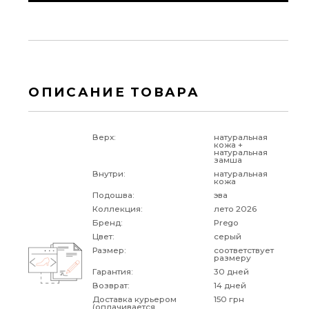
ОПИСАНИЕ ТОВАРА
Верх:
натуральная
кожа +
натуральная
замша
Внутри:
натуральная
кожа
Подошва:
эва
Коллекция:
лето 2026
Бренд:
Prego
Цвет:
серый
Размер:
соответствует
размеру
Гарантия:
30 дней
Возврат:
14 дней
Доставка курьером
150 грн
(оплачивается