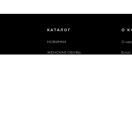
КАТАЛОГ
О 
НОВИНКИ
О на
ЖЕНСКАЯ ОБУВЬ
Блог
МУЖСКАЯ ОБУВЬ
Поль
ЖЕНСКИЕ СУМКИ
Архи
МУЖСКИЕ СУМКИ
Служ
АКСЕССУАРЫ
Карта
АКЦИИ