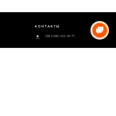
КОНТАКТЫ
+38 (068) 322-29-71
0 800 33-00-83
(звонок бесплатный)
pregoua@gmail.com
Звоните нам
с 09:00 до 18:00 (пн.-пт.)