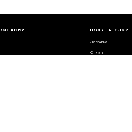
КОМПАНИИ
ПОКУПАТЕЛЯМ
с
Доставка
Оплата
зовательское соглашение
Гарантия и возврат
в акций
Бонусная программа
ба поддержки
 сайта
ОПЛАТИТЬ ЗАКАЗ